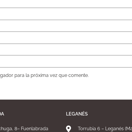
egador para la próxima vez que comente.
DA
LEGANÉS
chuga, 8– Fuenlabrada
Torrubia 6 – Leganés (Ma